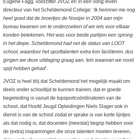
Eugène Fagg, voorzitter JVOZ en in een vorig leven
directeur van het Scheldemond College: ‘
Ik herinner me nog
heel goed dat de broertjes de Nooijer in 2004 aan mijn
bureau kwamen om te onderzoeken of we iets voor elkaar
konden betekenen. Het was voor beide partijen een sprong
in het diepe. Scheldemond had net de status van LOOT
school, waardoor het sporttalenten extra kon faciliteren, dus
gingen we deze uitdaging graag aan. Iets waarvan we nooit
spijt hebben gehad
’.
JVOZ is heel blij dat Scheldemond het mogelijk maakt om
deels onder schooltijd te kunnen trainen, dat er goede
begeleiding is vanuit de topsportcoördinatoren van de
school, dat Hoofd Jeugd Opleidingen Niels Slager ook in
dienst is van de school zodat er sprake is van korte lijntjes
als dat nodig is, dat docenten (meestal) begrip hebben voor
de (extra) inspanningen die onze talenten moeten leveren,