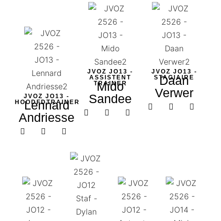
JVOZ JO13 -
JVOZ JO13 -
Daan
ASSISTENT
STAGIAIRE
Mido
TRAINER​
Verwer
Sandee
JVOZ JO13 -
Lennard
HOODFDTRAINER​
Andriesse