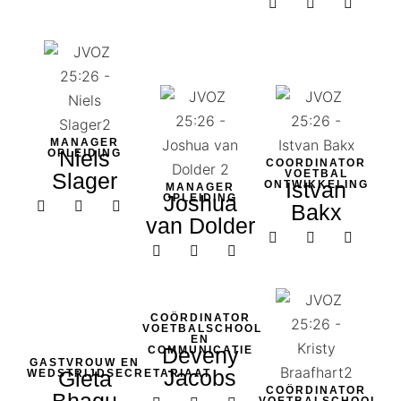
MANAGER
Niels
OPLEIDING
COORDINATOR
VOETBAL
Slager
Istvan
ONTWIKKELING
MANAGER
Joshua
OPLEIDING
Bakx
van Dolder
COÖRDINATOR
VOETBALSCHOOL
EN
Deveny
COMMUNICATIE
GASTVROUW EN
Jacobs
Gieta
WEDSTRIJDSECRETARIAAT
COÖRDINATOR