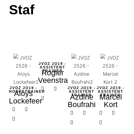
Staf
JVOZ JO19 -
ASSISTENT
Rogier
TRAINER
Veenstra
JVOZ JO19 -
JVOZ JO19 -
JVOZ JO19 -
Aloys
HOOFDTRAINER
ASSISTENT
ASSISTENT
Azdine
Marcel
TRAINER
TRAINER
Lockefeer
Boufrahi
Kort