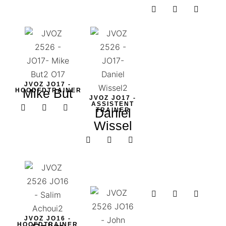
JVOZ JO17 -
Mike But
HOODFDTRAINER
JVOZ JO17 -
ASSISTENT
Daniel
TRAINER
Wissel
JVOZ JO16 -
HOOFDTRAINER