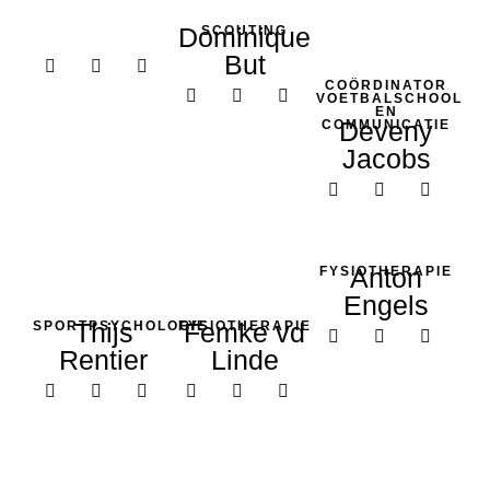
Dominique
SCOUTING
But
COÖRDINATOR
VOETBALSCHOOL
EN
Deveny
COMMUNICATIE
Jacobs
Anton
FYSIOTHERAPIE
Engels
Thijs
Femke vd
SPORTPSYCHOLOGIE
FYSIOTHERAPIE
Rentier
Linde