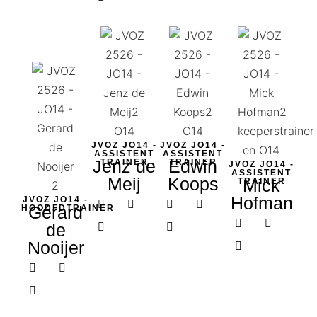
JVOZ JO14 -
JVOZ JO14 -
ASSISTENT
ASSISTENT
Jenz de
Edwin
TRAINER​
TRAINER​
JVOZ JO14 -
ASSISTENT
Meij
Koops
Mick
TRAINER​
Hofman
JVOZ JO14 -
Gérard
HOODFDTRAINER​
de
Nooijer