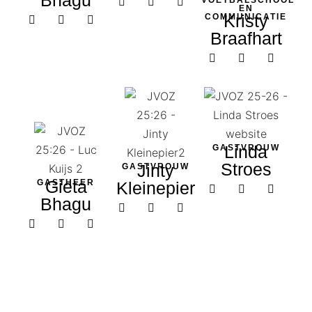
Bhagu
VOETBALSCHOOL
EN
Kristy
COMMUNICATIE
Braafhart
Linda
GASTVROUW
Stroes
Jinty
GASTVROUW
Gieta
GASTHEER
Kleinepier
Bhagu