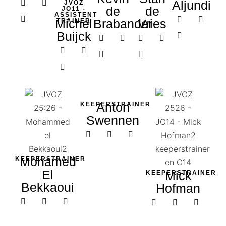
Aljundi
JVOZ
de
de
JO11 -
ASSISTENT
Michel
Brabander
Vries
TRAINER​
Buijck
Anton
KEEPERSTRAINER​
Swennen
Mohamed
KEEPERSTRAINER​
El
Mick
KEEPERSTRAINER​
Bekkaoui
Hofman