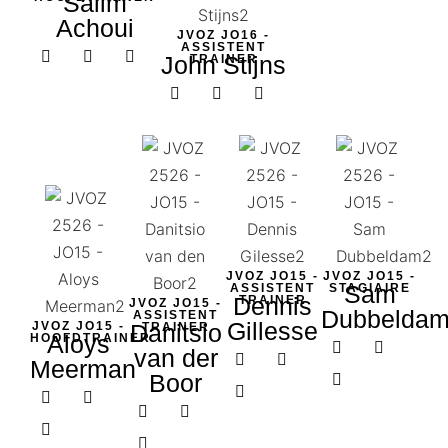
Salim
Achoui
JVOZ JO16 -
ASSISTENT
John Stijns
TRAINER
JVOZ JO15 -
JVOZ JO15 -
Sam
ASSISTENT
STAGIAIRE
Dennis
TRAINER
JVOZ JO15 -
Dubbelda
ASSISTENT
Gillesse
JVOZ JO15 -
Danitsio
TRAINER
Aloys
HOOFDTRAINER​
van der
Meerman
Boor