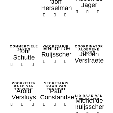
Jon
ZAKEN
Jager
Herselman
Manon de
COMMERCIËLE
SECRETARIS
COORDINATOR
Toni
ZAKEN
ALGEMENE
Jeroen
Ruijsscher
ZAKEN
Schutte
Verstraete
VOORZITTER
SECRETARIS
RAAD VAN
RAAD VAN
Arold
Paul
TOEZICHT
TOEZICHT
Versluys
Constandse
LID RAAD VAN
Michel de
TOEZICHT
Ruijsscher